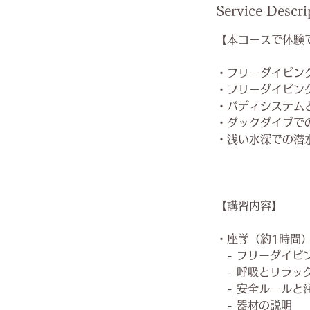
Service Descri
【本コースで体験
・フリーダイビン
・フリーダイビン
・バディシステム
・ダックダイブで
・浅い水深での潜
【講習内容】
・座学（約1時間
- フリーダイビ
- 呼吸とリラッ
- 安全ルールと
- 器材の説明