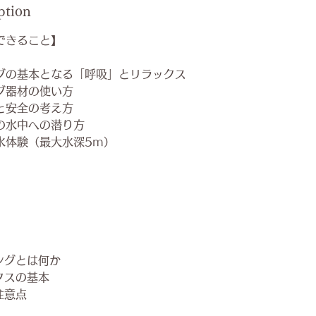
ption
できること】
グの基本となる「呼吸」とリラックス
グ器材の使い方
と安全の考え方
の水中への潜り方
水体験（最大水深5m）
）
ングとは何か
クスの基本
注意点