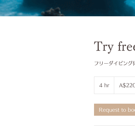
Try fre
フリーダイビング
220
Australian
4 hr
4
A$22
dollars
h
r
Request to bo